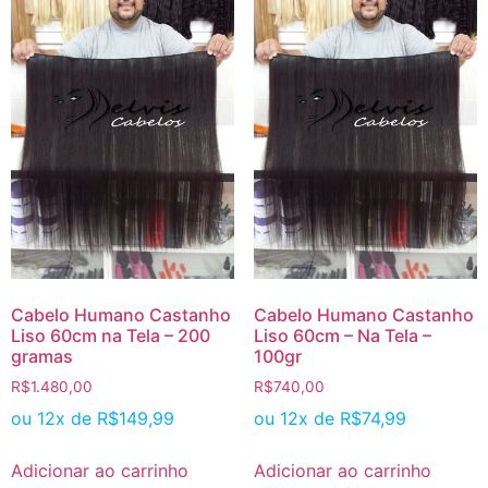
Cabelo Humano Castanho
Cabelo Humano Castanho
Liso 60cm na Tela – 200
Liso 60cm – Na Tela –
gramas
100gr
R$
1.480,00
R$
740,00
ou 12x de
R$
149,99
ou 12x de
R$
74,99
Adicionar ao carrinho
Adicionar ao carrinho