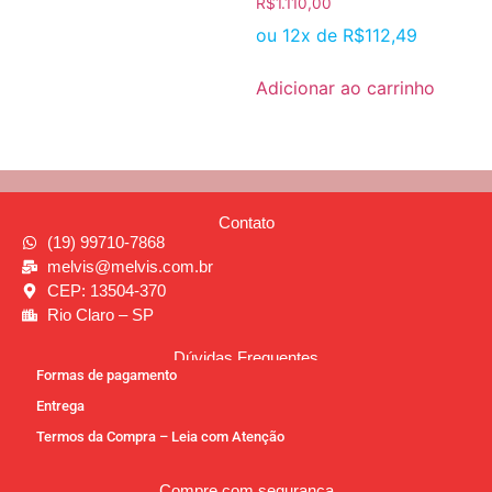
R$
1.110,00
ou 12x de
R$
112,49
Adicionar ao carrinho
Contato
(19) 99710-7868
melvis@melvis.com.br
CEP: 13504-370
Rio Claro – SP
Dúvidas Frequentes
Formas de pagamento
Entrega
Termos da Compra – Leia com Atenção
Compre com segurança