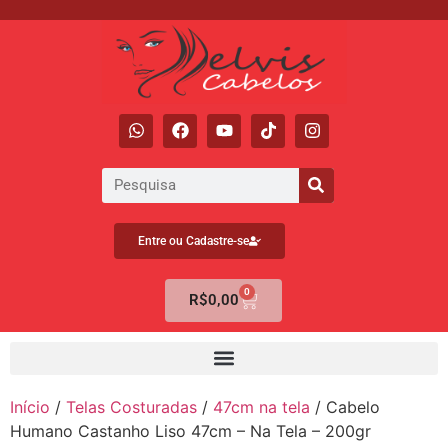
Entre ou Cadastre-se
0
R$
0,00
Início
/
Telas Costuradas
/
47cm na tela
/ Cabelo
Humano Castanho Liso 47cm – Na Tela – 200gr