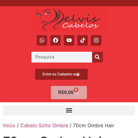
Entre ou Cadastre-se
0
R$
0,00
Início
/
Cabelo Solto Ombre
/ 70cm Ombre Hair