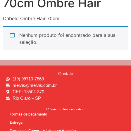
70cm Ombre Hair
Cabelo Ombre Hair 70cm
Nenhum produto foi encontrado para a sua
seleção.
Contato
(19) 99710-7868
melvis@melvis.com.br
CEP: 13504-370
Rio Claro – SP
Dúvidas Frequentes
Formas de pagamento
Entrega
Termos da Compra – Leia com Atenção