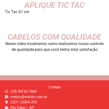
APLIQUE TIC TAC
Tic Tac 67 cm
CABELOS COM QUALIDADE
Nesse vídeo mostramos como realizamos nosso controle
de qualidade para que você tenha total satisfação
Contato
(19) 99710-7868
melvis@melvis.com.br
CEP: 13504-370
Rio Claro – SP