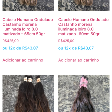
Cabelo Humano Ondulado
Cabelo Humano Ondulado
Castanho morena
Castanho morena
iluminada loiro 8.0
iluminada loiro 8.0
matizado – 65cm 50gr
matizado- 60cm 50gr
R$
425,00
R$
425,00
ou 12x de
R$
43,07
ou 12x de
R$
43,07
Adicionar ao carrinho
Adicionar ao carrinho