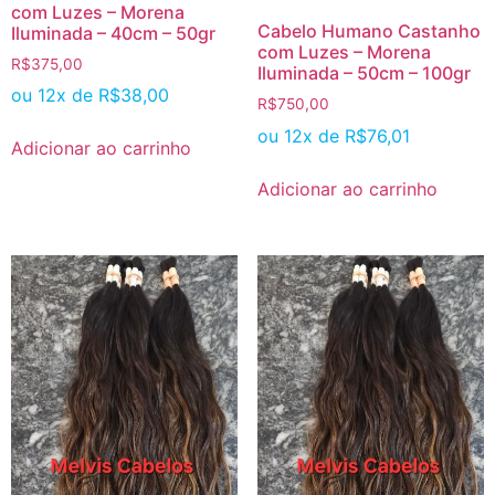
com Luzes – Morena
Cabelo Humano Castanho
Iluminada – 40cm – 50gr
com Luzes – Morena
R$
375,00
Iluminada – 50cm – 100gr
ou 12x de
R$
38,00
R$
750,00
ou 12x de
R$
76,01
Adicionar ao carrinho
Adicionar ao carrinho