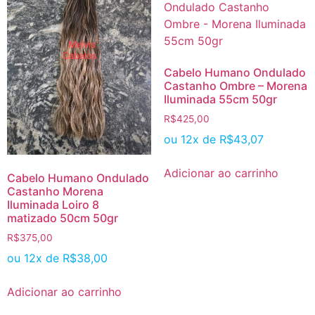
Cabelo Humano Ondulado
Castanho Ombre – Morena
Iluminada 55cm 50gr
R$
425,00
ou 12x de
R$
43,07
Adicionar ao carrinho
Cabelo Humano Ondulado
Castanho Morena
Iluminada Loiro 8
matizado 50cm 50gr
R$
375,00
ou 12x de
R$
38,00
Adicionar ao carrinho