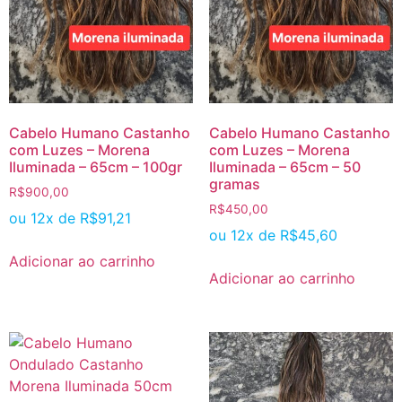
Cabelo Humano Castanho
Cabelo Humano Castanho
com Luzes – Morena
com Luzes – Morena
Iluminada – 65cm – 100gr
Iluminada – 65cm – 50
gramas
R$
900,00
R$
450,00
ou 12x de
R$
91,21
ou 12x de
R$
45,60
Adicionar ao carrinho
Adicionar ao carrinho