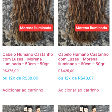
Cabelo Humano Castanho
Cabelo Humano Castanho
com Luzes – Morena
com Luzes – Morena
Iluminada – 50cm – 50gr
Iluminada – 60cm – 50gr
R$
375,00
R$
425,00
ou 12x de
R$
38,00
ou 12x de
R$
43,07
Adicionar ao carrinho
Adicionar ao carrinho