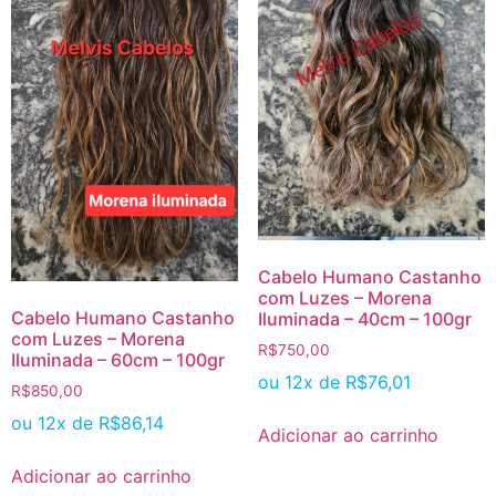
Cabelo Humano Castanho
com Luzes – Morena
Cabelo Humano Castanho
Iluminada – 40cm – 100gr
com Luzes – Morena
R$
750,00
Iluminada – 60cm – 100gr
ou 12x de
R$
76,01
R$
850,00
ou 12x de
R$
86,14
Adicionar ao carrinho
Adicionar ao carrinho