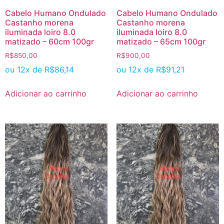
Cabelo Humano Ondulado
Cabelo Humano Ondulado
Castanho morena
Castanho morena
iluminada loiro 8.0
iluminada loiro 8.0
matizado – 60cm 100gr
matizado – 65cm 100gr
R$
850,00
R$
900,00
ou 12x de
R$
86,14
ou 12x de
R$
91,21
Adicionar ao carrinho
Adicionar ao carrinho