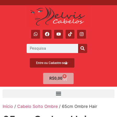
Entre ou Cadastre-se
0
R$
0,00
Início
/
Cabelo Solto Ombre
/ 65cm Ombre Hair