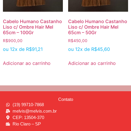
Cabelo Humano Castanho
Cabelo Humano Castanho
Liso c/ Ombre Hair Mel
Liso c/ Ombre Hair Mel
65cm – 100Gr
65cm – 50Gr
R$
900,00
R$
450,00
ou 12x de
R$
91,21
ou 12x de
R$
45,60
Adicionar ao carrinho
Adicionar ao carrinho
Contato
(19) 99710-7868
melvis@melvis.com.br
CEP: 13504-370
Rio Claro – SP