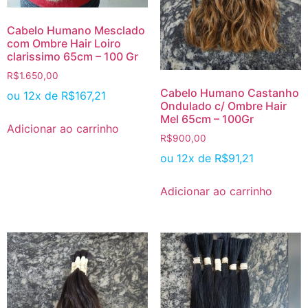
Cabelo Humano Mesclado
com Ombre Hair Loiro
clarissimo 65cm – 100 Gr
R$
1.650,00
Cabelo Humano Castanho
ou 12x de
R$
167,21
Ondulado c/ Ombre Hair
Mel 65cm – 100Gr
Adicionar ao carrinho
R$
900,00
ou 12x de
R$
91,21
Adicionar ao carrinho