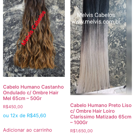
Cabelo Humano Castanho
Ondulado c/ Ombre Hair
Mel 65cm – 50Gr
Cabelo Humano Preto Liso
R$
450,00
c/ Ombre Hair Loiro
ou 12x de
R$
45,60
Claríssimo Matizado 65cm
– 100Gr
Adicionar ao carrinho
R$
1.650,00