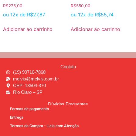
R$
275,00
R$
550,00
ou 12x de
R$
27,87
ou 12x de
R$
55,74
Adicionar ao carrinho
Adicionar ao carrinho
Contato
(19) 99710-7868
melvis@melvis.com.br
CEP: 13504-370
Rio Claro – SP
Dúvidas Frequentes
Formas de pagamento
Entrega
Termos da Compra – Leia com Atenção