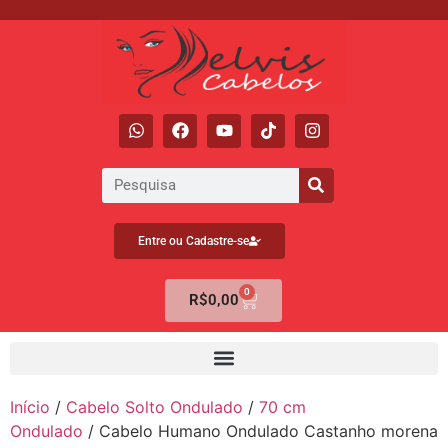
Entre ou Cadastre-se
0
R$
0,00
Início
/
Cabelo Solto Ondulado
/
70 cm
Ondulado
/ Cabelo Humano Ondulado Castanho morena