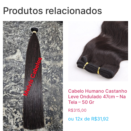
Produtos relacionados
Cabelo Humano Castanho
Leve Ondulado 47cm – Na
Tela – 50 Gr
R$
315,00
ou 12x de
R$
31,92