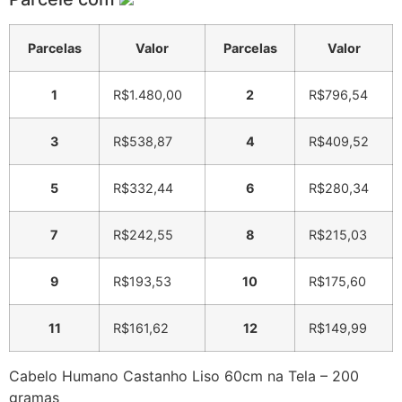
Parcelas
Valor
Parcelas
Valor
1
R$
1.480,00
2
R$
796,54
3
R$
538,87
4
R$
409,52
5
R$
332,44
6
R$
280,34
7
R$
242,55
8
R$
215,03
9
R$
193,53
10
R$
175,60
11
R$
161,62
12
R$
149,99
Cabelo Humano Castanho Liso 60cm na Tela – 200
gramas