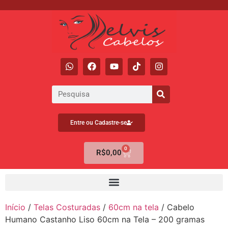
Entre ou Cadastre-se
0
R$
0,00
Início
/
Telas Costuradas
/
60cm na tela
/ Cabelo
Humano Castanho Liso 60cm na Tela – 200 gramas