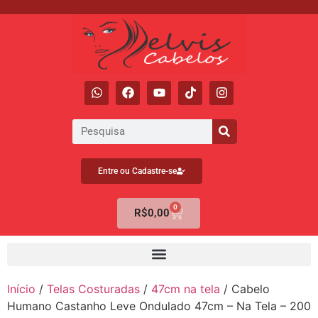
Entre ou Cadastre-se
0
R$
0,00
Início
/
Telas Costuradas
/
47cm na tela
/ Cabelo
Humano Castanho Leve Ondulado 47cm – Na Tela – 200