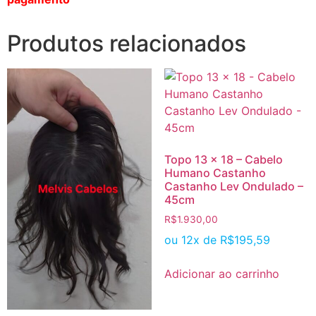
Produtos relacionados
Topo 13 x 18 – Cabelo
Humano Castanho
Castanho Lev Ondulado –
45cm
R$
1.930,00
ou 12x de
R$
195,59
Adicionar ao carrinho