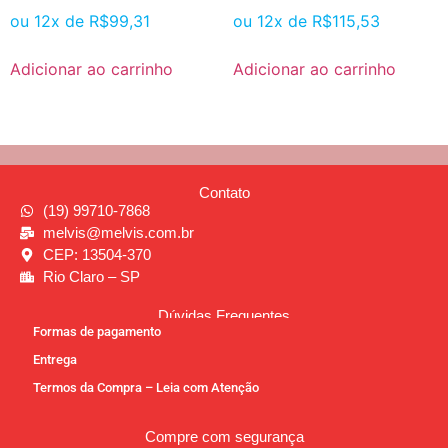
ou 12x de
R$
99,31
ou 12x de
R$
115,53
Adicionar ao carrinho
Adicionar ao carrinho
Contato
(19) 99710-7868
melvis@melvis.com.br
CEP: 13504-370
Rio Claro – SP
Dúvidas Frequentes
Formas de pagamento
Entrega
Termos da Compra – Leia com Atenção
Compre com segurança