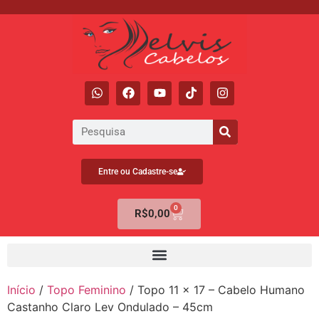
Entre ou Cadastre-se
0
R$
0,00
Início
/
Topo Feminino
/ Topo 11 x 17 – Cabelo Humano
Castanho Claro Lev Ondulado – 45cm