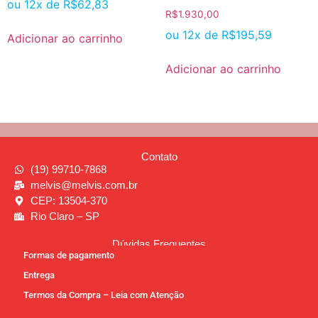
ou 12x de
R$
62,83
R$
1.930,00
ou 12x de
R$
195,59
Adicionar ao carrinho
Adicionar ao carrinho
Contato
(19) 99710-7868
melvis@melvis.com.br
CEP: 13504-370
Rio Claro – SP
Dúvidas Frequentes
Formas de pagamento
Entrega
Termos da Compra – Leia com Atenção