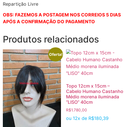
Repartição Livre
OBS: FAZEMOS A POSTAGEM NOS CORREIOS 5 DIAS
APÓS A CONFIRMAÇÃO DO PAGAMENTO
Produtos relacionados
Oferta!
Topo 12cm x 15cm –
Cabelo Humano Castanho
Médio morena iluminada
“LISO” 40cm
R$
1.780,00
ou 12x de
R$
180,39