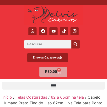
Entre ou Cadastre-se
0
R$
0,00
Início
/
Telas Costuradas
/
62 a 65cm na tela
/ Cabelo
Humano Preto Tingido Liso 62cm – Na Tela para Ponto