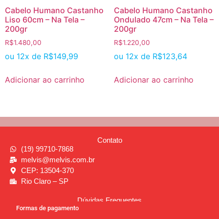
Cabelo Humano Castanho
Cabelo Humano Castanho
Liso 60cm – Na Tela –
Ondulado 47cm – Na Tela –
200gr
200gr
R$
1.480,00
R$
1.220,00
ou 12x de
R$
149,99
ou 12x de
R$
123,64
Adicionar ao carrinho
Adicionar ao carrinho
Contato
(19) 99710-7868
melvis@melvis.com.br
CEP: 13504-370
Rio Claro – SP
Dúvidas Frequentes
Formas de pagamento