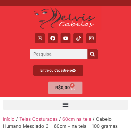
Entre ou Cadastre-se
0
R$
0,00
Início
/
Telas Costuradas
/
60cm na tela
/ Cabelo
Humano Mesclado 3 – 60cm – na tela – 100 gramas