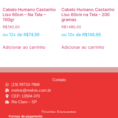
Cabelo Humano Castanho
Cabelo Humano Castanho
Liso 60cm – Na Tela –
Liso 60cm na Tela – 200
100gr
gramas
R$
740,00
R$
1.480,00
ou 12x de
R$
74,99
ou 12x de
R$
149,99
Adicionar ao carrinho
Adicionar ao carrinho
Contato
(19) 99710-7868
melvis@melvis.com.br
CEP: 13504-370
Rio Claro – SP
Dúvidas Frequentes
Formas de pagamento