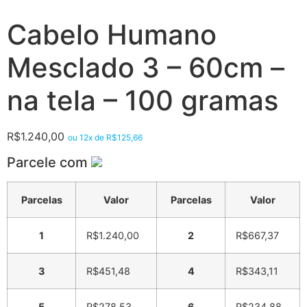
Cabelo Humano
Mesclado 3 – 60cm –
na tela – 100 gramas
R$
1.240,00
ou 12x de
R$
125,66
Parcele com
Parcelas
Valor
Parcelas
Valor
1
R$
1.240,00
2
R$
667,37
3
R$
451,48
4
R$
343,11
5
R$
278,53
6
R$
234,88