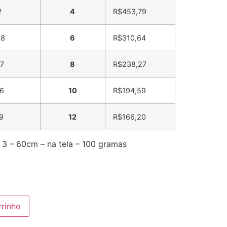
2
4
R$
453,79
38
6
R$
310,64
7
8
R$
238,27
6
10
R$
194,59
9
12
R$
166,20
 – 60cm – na tela – 100 gramas
rrinho