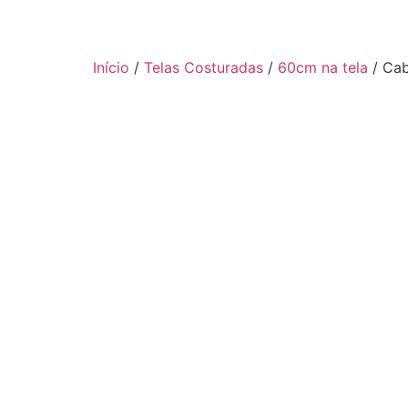
Início
/
Telas Costuradas
/
60cm na tela
/ Cab