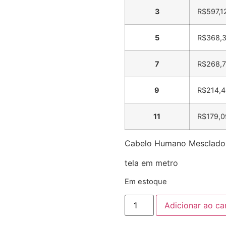
3
R$
597,1
5
R$
368,
7
R$
268,7
9
R$
214,4
11
R$
179,0
Cabelo Humano Mesclado 3
tela em metro
Em estoque
Adicionar ao ca