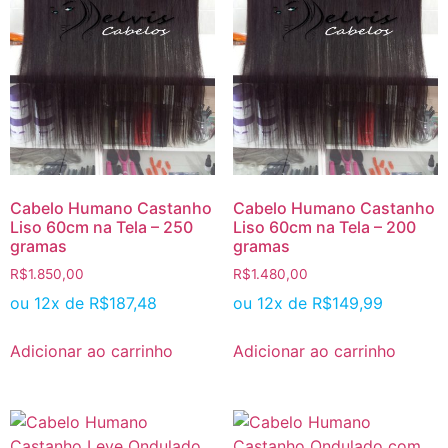
Cabelo Humano Castanho
Cabelo Humano Castanho
Liso 60cm na Tela – 250
Liso 60cm na Tela – 200
gramas
gramas
R$
1.850,00
R$
1.480,00
ou 12x de
R$
187,48
ou 12x de
R$
149,99
Adicionar ao carrinho
Adicionar ao carrinho