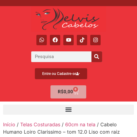
Entre ou Cadastre-se
0
R$
0,00
Início
/
Telas Costuradas
/
60cm na tela
/ Cabelo
Humano Loiro Clarissimo – tom 12.0 Liso com raiz