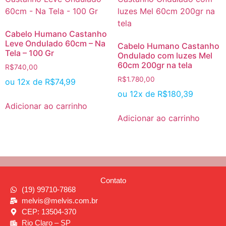
Cabelo Humano Castanho
Leve Ondulado 60cm – Na
Cabelo Humano Castanho
Tela – 100 Gr
Ondulado com luzes Mel
60cm 200gr na tela
R$
740,00
R$
1.780,00
ou 12x de
R$
74,99
ou 12x de
R$
180,39
Adicionar ao carrinho
Adicionar ao carrinho
Contato
(19) 99710-7868
melvis@melvis.com.br
CEP: 13504-370
Rio Claro – SP