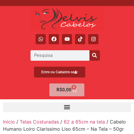
Entre ou Cadastre-se
0
R$
0,00
Início
/
Telas Costuradas
/
62 a 65cm na tela
/ Cabelo
Humano Loiro Clarissimo Liso 65cm – Na Tela – 50gr