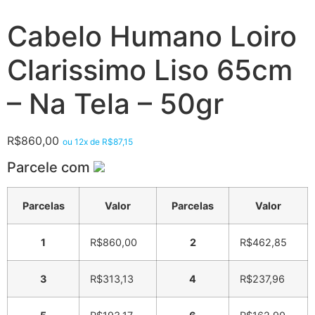
Cabelo Humano Loiro
Clarissimo Liso 65cm
– Na Tela – 50gr
R$
860,00
ou 12x de
R$
87,15
Parcele com
Parcelas
Valor
Parcelas
Valor
1
R$
860,00
2
R$
462,85
3
R$
313,13
4
R$
237,96