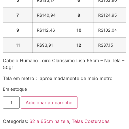
5
R$
193,17
6
R$
162,90
7
R$
140,94
8
R$
124,95
9
R$
112,46
10
R$
102,04
11
R$
93,91
12
R$
87,15
Cabelo Humano Loiro Clarissimo Liso 65cm – Na Tela –
50gr
Tela em metro : aproximadamente de meio metro
Em estoque
Adicionar ao carrinho
Categorias:
62 a 65cm na tela
,
Telas Costuradas