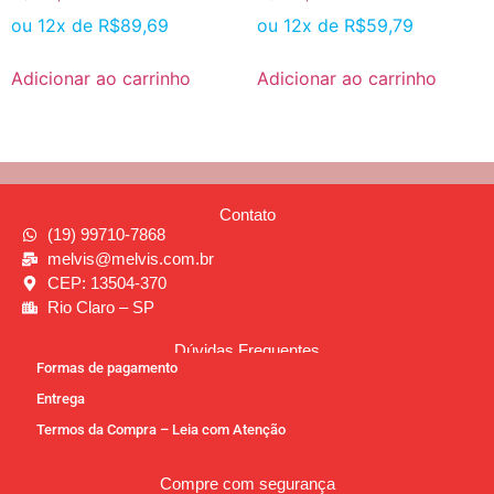
ou 12x de
R$
89,69
ou 12x de
R$
59,79
Adicionar ao carrinho
Adicionar ao carrinho
Contato
(19) 99710-7868
melvis@melvis.com.br
CEP: 13504-370
Rio Claro – SP
Dúvidas Frequentes
Formas de pagamento
Entrega
Termos da Compra – Leia com Atenção
Compre com segurança