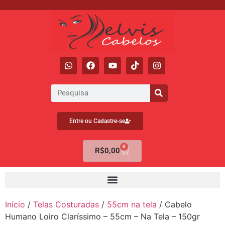
Entre ou Cadastre-se
0
R$
0,00
Início
/
Telas Costuradas
/
55cm na tela
/ Cabelo
Humano Loiro Claríssimo – 55cm – Na Tela – 150gr