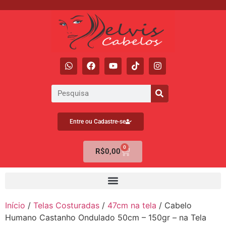
Entre ou Cadastre-se
0
R$
0,00
Início
/
Telas Costuradas
/
47cm na tela
/ Cabelo
Humano Castanho Ondulado 50cm – 150gr – na Tela