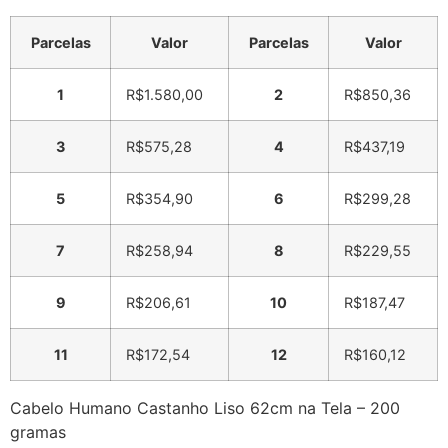
Parcelas
Valor
Parcelas
Valor
1
R$
1.580,00
2
R$
850,36
3
R$
575,28
4
R$
437,19
5
R$
354,90
6
R$
299,28
7
R$
258,94
8
R$
229,55
9
R$
206,61
10
R$
187,47
11
R$
172,54
12
R$
160,12
Cabelo Humano Castanho Liso 62cm na Tela – 200
gramas