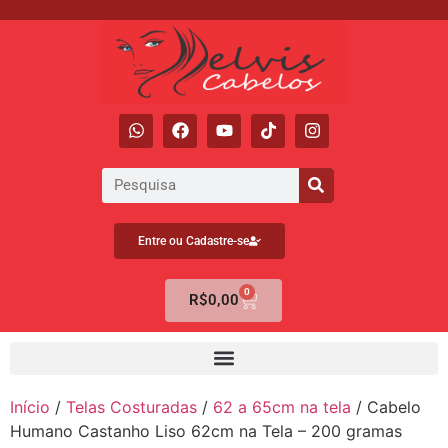
Entre ou Cadastre-se
0
R$
0,00
Início
/
Telas Costuradas
/
62 a 65cm na tela
/ Cabelo
Humano Castanho Liso 62cm na Tela – 200 gramas