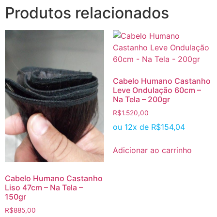
Produtos relacionados
Cabelo Humano Castanho
Leve Ondulação 60cm –
Na Tela – 200gr
R$
1.520,00
ou 12x de
R$
154,04
Adicionar ao carrinho
Cabelo Humano Castanho
Liso 47cm – Na Tela –
150gr
R$
885,00