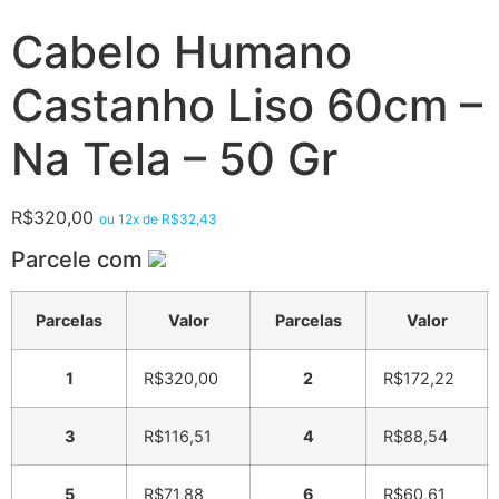
Cabelo Humano
Castanho Liso 60cm –
Na Tela – 50 Gr
R$
320,00
ou 12x de
R$
32,43
Parcele com
Parcelas
Valor
Parcelas
Valor
1
R$
320,00
2
R$
172,22
3
R$
116,51
4
R$
88,54
5
R$
71,88
6
R$
60,61