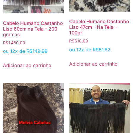
Cabelo Humano Castanho
Cabelo Humano Castanho
Liso 47cm – Na Tela –
Liso 60cm na Tela – 200
100gr
gramas
R$
610,00
R$
1.480,00
ou 12x de
R$
61,82
ou 12x de
R$
149,99
Adicionar ao carrinho
Adicionar ao carrinho