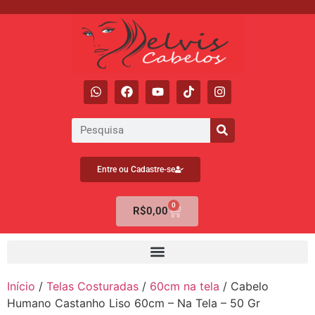
Entre ou Cadastre-se
0
R$
0,00
Início
/
Telas Costuradas
/
60cm na tela
/ Cabelo
Humano Castanho Liso 60cm – Na Tela – 50 Gr