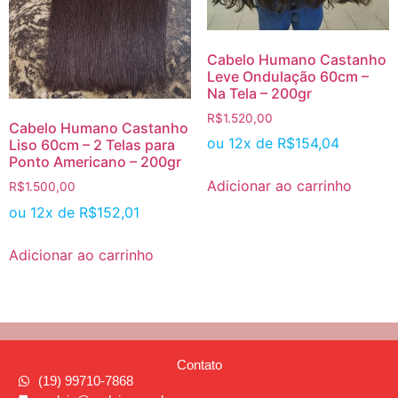
Cabelo Humano Castanho
Leve Ondulação 60cm –
Na Tela – 200gr
R$
1.520,00
Cabelo Humano Castanho
ou 12x de
R$
154,04
Liso 60cm – 2 Telas para
Ponto Americano – 200gr
Adicionar ao carrinho
R$
1.500,00
ou 12x de
R$
152,01
Adicionar ao carrinho
Contato
(19) 99710-7868