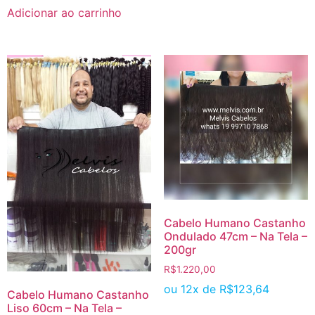
Adicionar ao carrinho
Cabelo Humano Castanho
Ondulado 47cm – Na Tela –
200gr
R$
1.220,00
ou 12x de
R$
123,64
Cabelo Humano Castanho
Liso 60cm – Na Tela –