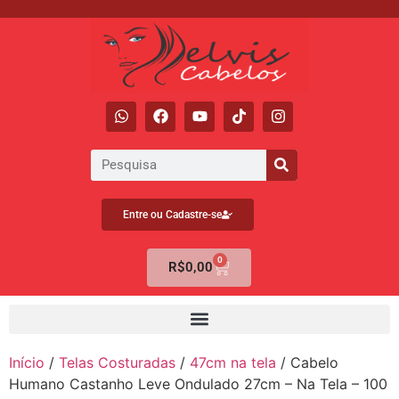
Entre ou Cadastre-se
0
R$
0,00
Início
/
Telas Costuradas
/
47cm na tela
/ Cabelo
Humano Castanho Leve Ondulado 27cm – Na Tela – 100