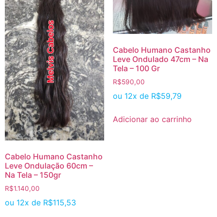
Cabelo Humano Castanho
Leve Ondulado 47cm – Na
Tela – 100 Gr
R$
590,00
ou 12x de
R$
59,79
Adicionar ao carrinho
Cabelo Humano Castanho
Leve Ondulação 60cm –
Na Tela – 150gr
R$
1.140,00
ou 12x de
R$
115,53