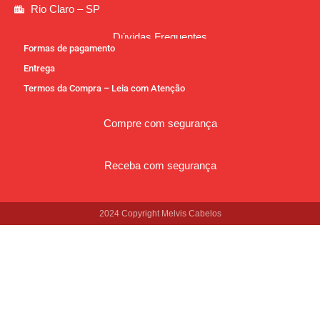
Rio Claro – SP
Dúvidas Frequentes
Formas de pagamento
Entrega
Termos da Compra – Leia com Atenção
Compre com segurança
Receba com segurança
2024 Copyright Melvis Cabelos