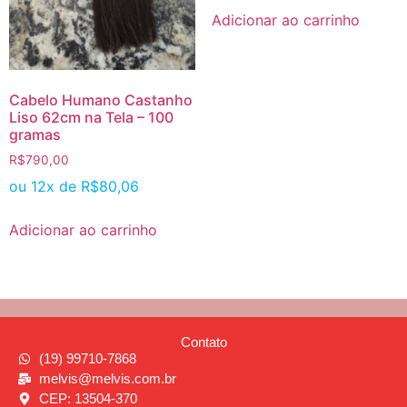
Adicionar ao carrinho
Cabelo Humano Castanho
Liso 62cm na Tela – 100
gramas
R$
790,00
ou 12x de
R$
80,06
Adicionar ao carrinho
Contato
(19) 99710-7868
melvis@melvis.com.br
CEP: 13504-370