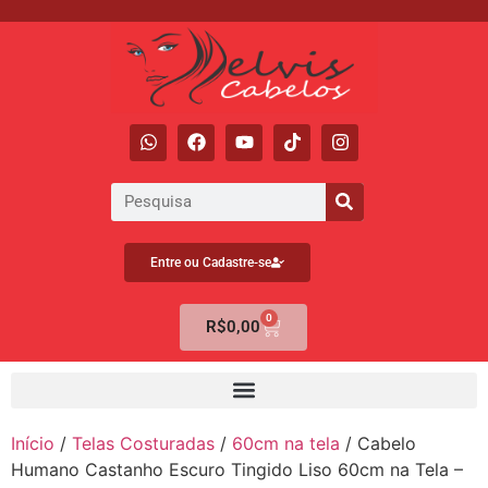
Entre ou Cadastre-se
0
R$
0,00
Início
/
Telas Costuradas
/
60cm na tela
/ Cabelo
Humano Castanho Escuro Tingido Liso 60cm na Tela –