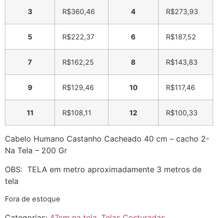
3
R$
360,46
4
R$
273,93
5
R$
222,37
6
R$
187,52
7
R$
162,25
8
R$
143,83
9
R$
129,46
10
R$
117,46
11
R$
108,11
12
R$
100,33
Cabelo Humano Castanho Cacheado 40 cm – cacho 2-
Na Tela – 200 Gr
OBS: TELA em metro aproximadamente 3 metros de
tela
Fora de estoque
Categorias:
47cm na tela
,
Telas Costuradas