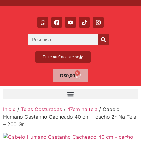
Entre ou Cadastre-se
0
R$
0,00
Início
/
Telas Costuradas
/
47cm na tela
/ Cabelo
Humano Castanho Cacheado 40 cm – cacho 2- Na Tela
– 200 Gr