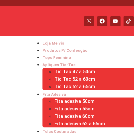
Loja Melvis
Produtos P/ Confecção
Topo Feminino
Apliques Tic-Tac
Tic Tac 47 a 50cm
Tic Tac 52 a 60cm
Tic Tac 62 a 65cm
Fita Adesiva
Fita adesiva 50cm
Fita adesiva 55cm
Fita adesiva 60cm
Fita adesiva 62 a 65cm
Telas Costuradas