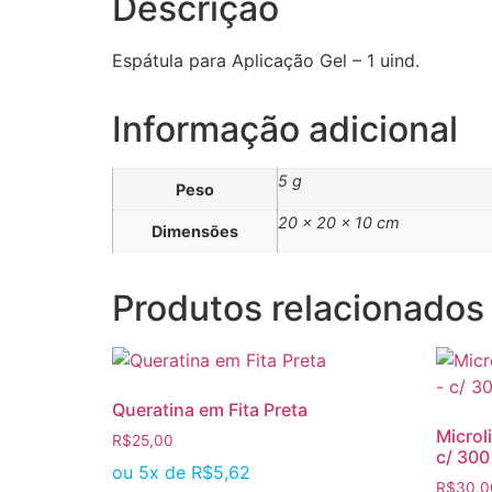
Descrição
Espátula para Aplicação Gel – 1 uind.
Informação adicional
5 g
Peso
20 × 20 × 10 cm
Dimensões
Produtos relacionados
Queratina em Fita Preta
Microl
R$
25,00
c/ 300
ou 5x de
R$
5,62
R$
30,0