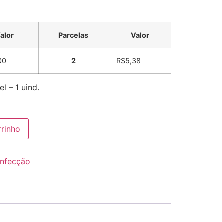
alor
Parcelas
Valor
00
2
R$
5,38
l – 1 uind.
rrinho
onfecção