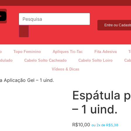
Entre ou Cadast
o
Topo Feminino
Apliques Tic-Tac
Fita Adesiva
T
ndulado
Cabelo Solto Cacheado
Cabelo Solto Loiro
Cab
Vídeos & Dicas
a Aplicação Gel – 1 uind.
Espátula p
– 1 uind.
R$
10,00
ou 2x de
R$
5,38