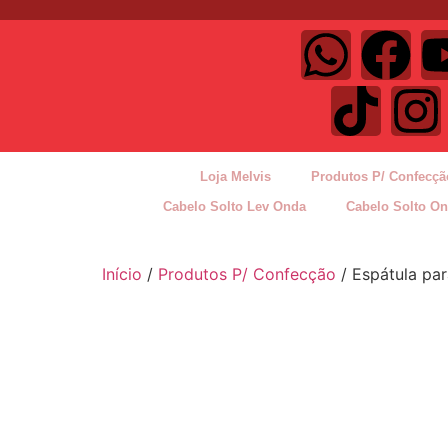
Loja Melvis
Produtos P/ Confecçã
Cabelo Solto Lev Onda
Cabelo Solto O
Início
/
Produtos P/ Confecção
/ Espátula par