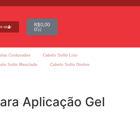
R$
0,00
re-se
0
elas Costuradas
Cabelo Solto Liso
elo Solto Mesclado
Cabelo Solto Ombre
ara Aplicação Gel