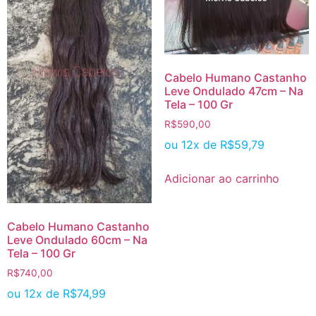
Cabelo Humano Castanho
Leve Ondulado 47cm – Na
Tela – 100 Gr
R$
590,00
ou 12x de
R$
59,79
Adicionar ao carrinho
Cabelo Humano Castanho
Leve Ondulado 60cm – Na
Tela – 100 Gr
R$
740,00
ou 12x de
R$
74,99