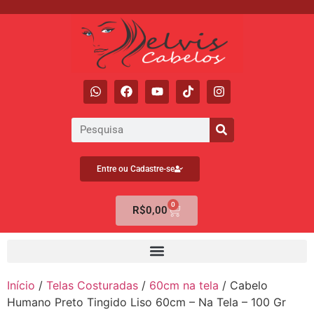
Entre ou Cadastre-se
0
R$
0,00
Início
/
Telas Costuradas
/
60cm na tela
/ Cabelo
Humano Preto Tingido Liso 60cm – Na Tela – 100 Gr