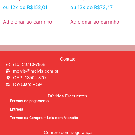
ou 12x de
R$
152,01
ou 12x de
R$
73,47
Adicionar ao carrinho
Adicionar ao carrinho
Contato
(19) 99710-7868
melvis@melvis.com.br
CEP: 13504-370
Rio Claro – SP
Dúvidas Frequentes
Formas de pagamento
Entrega
Termos da Compra – Leia com Atenção
Compre com segurança