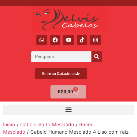
Entre ou Cadastre-se
0
R$
0,00
Início
/
Cabelo Solto Mesclado
/
65cm
Mesclado
/ Cabelo Humano Mesclado 4 Liso com raiz