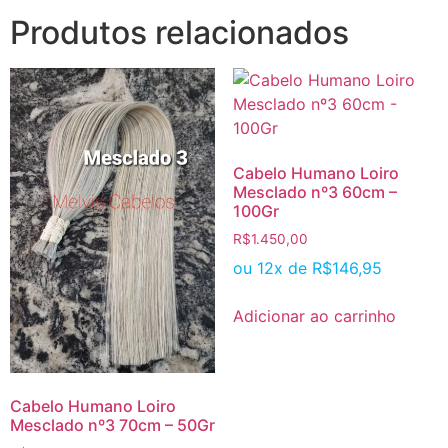
Produtos relacionados
Cabelo Humano Loiro
Mesclado nº3 60cm –
100Gr
R$
1.450,00
ou 12x de
R$
146,95
Adicionar ao carrinho
Cabelo Humano Loiro
Mesclado nº3 70cm – 50Gr