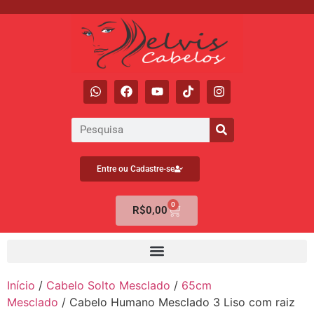
Entre ou Cadastre-se
0
R$
0,00
Início
/
Cabelo Solto Mesclado
/
65cm
Mesclado
/ Cabelo Humano Mesclado 3 Liso com raiz