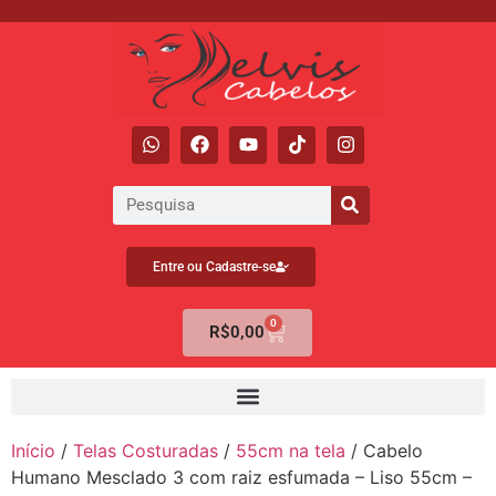
Entre ou Cadastre-se
0
R$
0,00
Início
/
Telas Costuradas
/
55cm na tela
/ Cabelo
Humano Mesclado 3 com raiz esfumada – Liso 55cm –