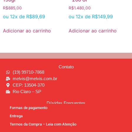
R$
885,00
R$
1.480,00
ou 12x de
R$
89,69
ou 12x de
R$
149,99
Adicionar ao carrinho
Adicionar ao carrinho
Contato
(19) 99710-7868
melvis@melvis.com.br
CEP: 13504-370
Rio Claro – SP
Dúvidas Frequentes
Formas de pagamento
Entrega
Termos da Compra – Leia com Atenção