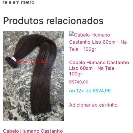
tela em metro
Produtos relacionados
Cabelo Humano Castanho
Liso 60cm – Na Tela –
100gr
R$
740,00
ou 12x de
R$
74,99
Adicionar ao carrinho
Cabelo Humano Castanho