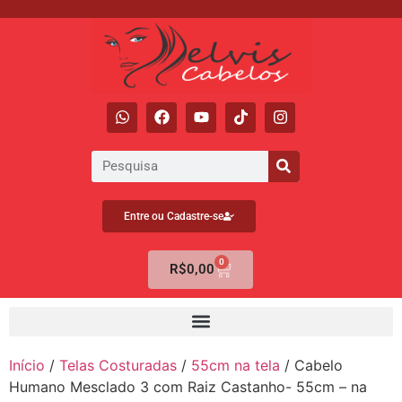
Entre ou Cadastre-se
0
R$
0,00
Início
/
Telas Costuradas
/
55cm na tela
/ Cabelo
Humano Mesclado 3 com Raiz Castanho- 55cm – na