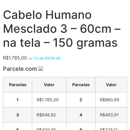
Cabelo Humano
Mesclado 3 – 60cm –
na tela – 150 gramas
R$
1.785,00
ou 12x de
R$
180,89
Parcele com
Parcelas
Valor
Parcelas
Valor
1
R$
1.785,00
2
R$
960,69
3
R$
649,92
4
R$
493,91
5
R$
400,95
6
R$
338,11