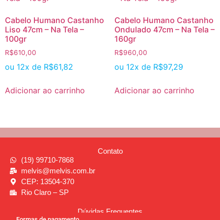
Cabelo Humano Castanho
Cabelo Humano Castanho
Liso 47cm – Na Tela –
Ondulado 47cm – Na Tela –
100gr
160gr
R$
610,00
R$
960,00
ou 12x de
R$
61,82
ou 12x de
R$
97,29
Adicionar ao carrinho
Adicionar ao carrinho
Contato
(19) 99710-7868
melvis@melvis.com.br
CEP: 13504-370
Rio Claro – SP
Dúvidas Frequentes
Formas de pagamento