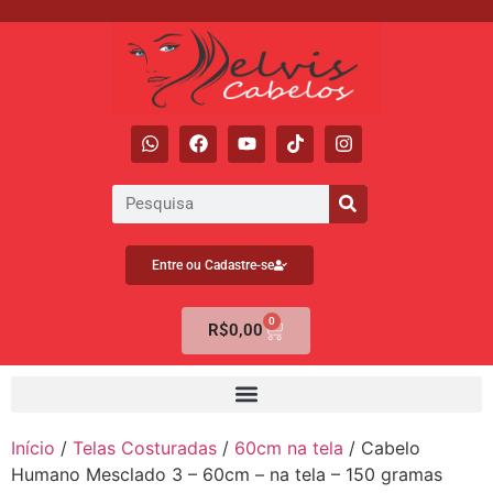
Entre ou Cadastre-se
0
R$
0,00
Início
/
Telas Costuradas
/
60cm na tela
/ Cabelo
Humano Mesclado 3 – 60cm – na tela – 150 gramas