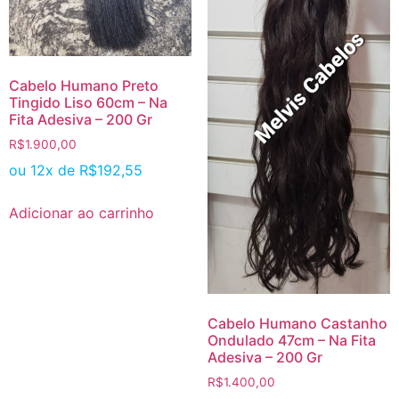
Cabelo Humano Preto
Tingido Liso 60cm – Na
Fita Adesiva – 200 Gr
R$
1.900,00
ou 12x de
R$
192,55
Adicionar ao carrinho
Cabelo Humano Castanho
Ondulado 47cm – Na Fita
Adesiva – 200 Gr
R$
1.400,00