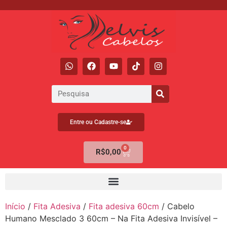
Entre ou Cadastre-se
0
R$
0,00
Início
/
Fita Adesiva
/
Fita adesiva 60cm
/ Cabelo
Humano Mesclado 3 60cm – Na Fita Adesiva Invisível –