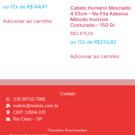
ou 12x de
R$
144,41
Cabelo Humano Mesclado
4 55cm – Na Fita Adesiva
Método Invisivel
Adicionar ao carrinho
Costurado – 150 Gr
R$
2.475,00
ou 12x de
R$
250,82
Adicionar ao carrinho
Contato
(19) 99710-7868
melvis@melvis.com.br
CEP: 13504-370
Rio Claro – SP
Dúvidas Frequentes