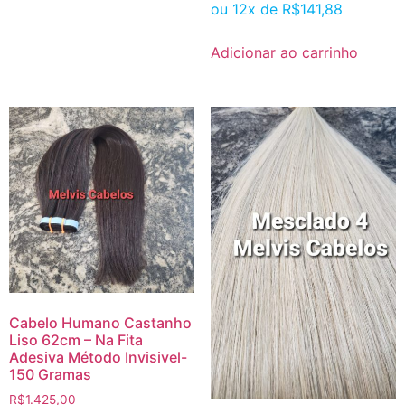
ou 12x de
R$
141,88
Adicionar ao carrinho
Cabelo Humano Castanho
Liso 62cm – Na Fita
Adesiva Método Invisivel-
150 Gramas
R$
1.425,00