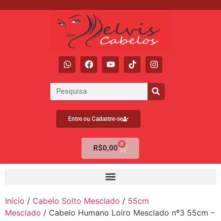
Entre ou Cadastre-se
0
R$
0,00
Início
/
Cabelo Solto Mesclado
/
55cm
Mesclado
/ Cabelo Humano Loiro Mesclado nº3 55cm –