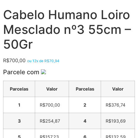
Cabelo Humano Loiro
Mesclado nº3 55cm –
50Gr
R$
700,00
ou 12x de
R$
70,94
Parcele com
Parcelas
Valor
Parcelas
Valor
1
R$
700,00
2
R$
376,74
3
R$
254,87
4
R$
193,69
5
R$
157,23
6
R$
132,59