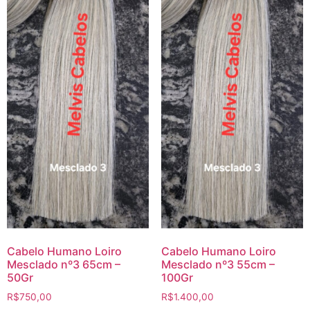
Cabelo Humano Loiro
Cabelo Humano Loiro
Mesclado nº3 65cm –
Mesclado nº3 55cm –
50Gr
100Gr
R$
750,00
R$
1.400,00