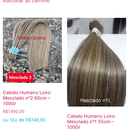
Adicionar ao carrinho
Cabelo Humano Loiro
Mesclado nº2 60cm –
100Gr
R$
1.450,00
Cabelo Humano Loiro
ou 12x de
R$
146,95
Mesclado nº1 55cm –
100Gr