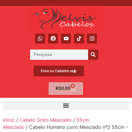
Entre ou Cadastre-se
0
R$
0,00
Início
/
Cabelo Solto Mesclado
/
55cm
Mesclado
/ Cabelo Humano Loiro Mesclado nº2 55cm –