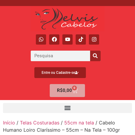
Entre ou Cadastre-se
0
R$
0,00
Início
/
Telas Costuradas
/
55cm na tela
/ Cabelo
Humano Loiro Claríssimo – 55cm – Na Tela – 100gr