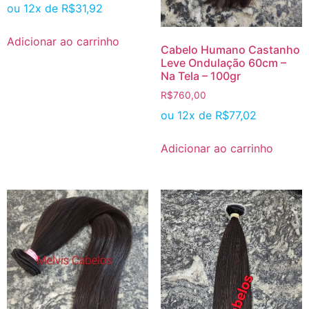
ou 12x de
R$
31,92
Adicionar ao carrinho
Cabelo Humano Castanho
Leve Ondulação 60cm –
Na Tela – 100gr
R$
760,00
ou 12x de
R$
77,02
Adicionar ao carrinho