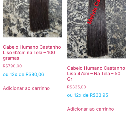
Cabelo Humano Castanho
Liso 62cm na Tela – 100
gramas
R$
790,00
Cabelo Humano Castanho
Liso 47cm – Na Tela – 50
ou 12x de
R$
80,06
Gr
R$
335,00
Adicionar ao carrinho
ou 12x de
R$
33,95
Adicionar ao carrinho