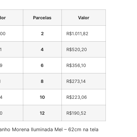
lor
Parcelas
Valor
,00
2
R$
1.011,82
1
4
R$
520,20
9
6
R$
356,10
1
8
R$
273,14
4
10
R$
223,06
0
12
R$
190,52
nho Morena Iluminada Mel – 62cm na tela