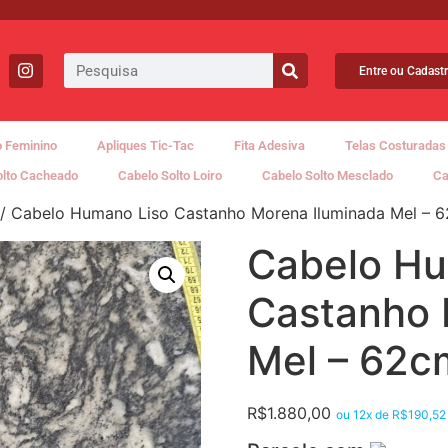
Entre ou Cadastr
 Feminino
Apliques Tic-Tac
Fita Adesiva
Telas Costuradas
olto Cacheado
Cabelo Solto Loiro
Cabelo Solto Mesclado
Ca
/ Cabelo Humano Liso Castanho Morena Iluminada Mel – 6
Cabelo Hu
Castanho 
Mel – 62c
R$
1.880,00
ou 12x de
R$
190,52