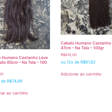
Cabelo Humano Castanho 
47cm – Na Tela – 100gr
R$
610,00
o Humano Castanho Leve
ou 12x de
R$
61,82
do 60cm – Na Tela – 100
Adicionar ao carrinho
00
x de
R$
74,99
nar ao carrinho