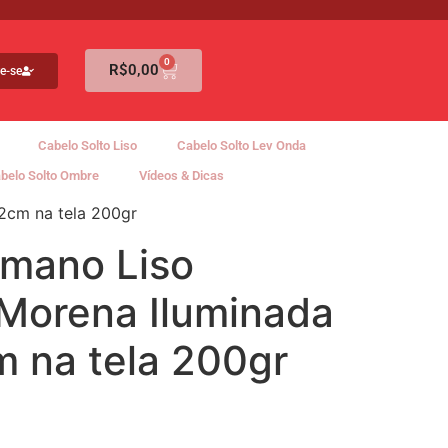
0
R$
0,00
e-se
Cabelo Solto Liso
Cabelo Solto Lev Onda
belo Solto Ombre
Vídeos & Dicas
2cm na tela 200gr
mano Liso
Morena Iluminada
m na tela 200gr