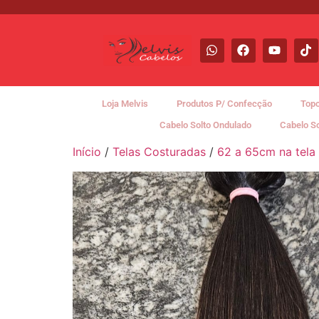
Loja Melvis
Produtos P/ Confecção
Topo
Cabelo Solto Ondulado
Cabelo S
Início
/
Telas Costuradas
/
62 a 65cm na tela