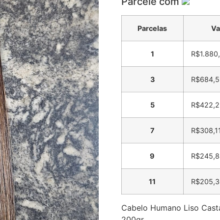
Parcele com
Parcelas
Va
1
R$
1.880
3
R$
684,5
5
R$
422,2
7
R$
308,1
9
R$
245,8
11
R$
205,3
Cabelo Humano Liso Casta
200gr