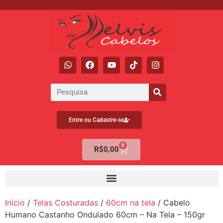
Entre ou Cadastre-se
0
R$
0,00
Início
/
Telas Costuradas
/
60cm na tela
/ Cabelo
Humano Castanho Ondulado 60cm – Na Tela – 150gr