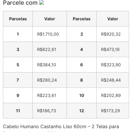
Parcele com
Parcelas
Valor
Parcelas
Valor
1
R$
1.710,00
2
R$
920,32
3
R$
622,61
4
R$
473,16
5
R$
384,10
6
R$
323,90
7
R$
280,24
8
R$
248,44
9
R$
223,61
10
R$
202,89
11
R$
186,73
12
R$
173,29
Cabelo Humano Castanho Liso 60cm – 2 Telas para