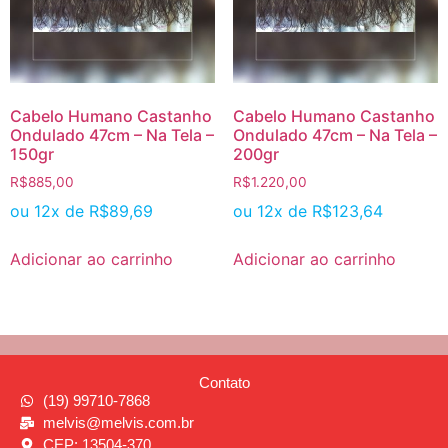
Cabelo Humano Castanho
Cabelo Humano Castanho
Ondulado 47cm – Na Tela –
Ondulado 47cm – Na Tela –
150gr
200gr
R$
885,00
R$
1.220,00
ou 12x de
R$
89,69
ou 12x de
R$
123,64
Adicionar ao carrinho
Adicionar ao carrinho
Contato
(19) 99710-7868
melvis@melvis.com.br
CEP: 13504-370