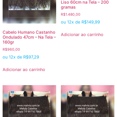
Liso 60cm na Tela – 200
gramas
R$
1.480,00
ou 12x de
R$
149,99
Cabelo Humano Castanho
Adicionar ao carrinho
Ondulado 47cm – Na Tela –
160gr
R$
960,00
ou 12x de
R$
97,29
Adicionar ao carrinho