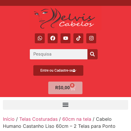
Entre ou Cadastre-se
0
R$
0,00
Início
/
Telas Costuradas
/
60cm na tela
/ Cabelo
Humano Castanho Liso 60cm – 2 Telas para Ponto