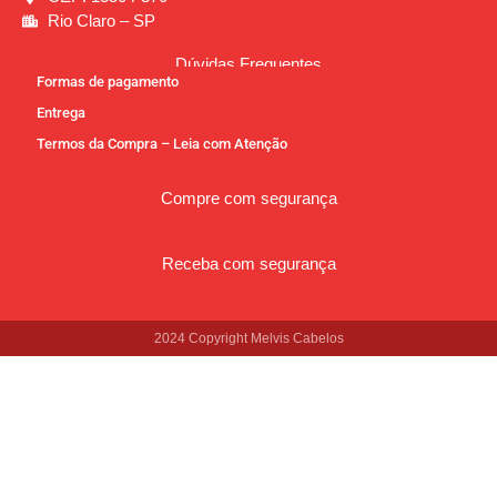
Rio Claro – SP
Dúvidas Frequentes
Formas de pagamento
Entrega
Termos da Compra – Leia com Atenção
Compre com segurança
Receba com segurança
2024 Copyright Melvis Cabelos