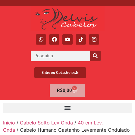
Entre ou Cadastre-se
0
R$
0,00
Início
/
Cabelo Solto Lev Onda
/
40 cm Lev.
Onda
/ Cabelo Humano Castanho Levemente Ondulado