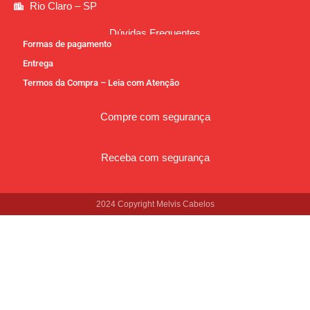
Rio Claro – SP
Dúvidas Frequentes
Formas de pagamento
Entrega
Termos da Compra – Leia com Atenção
Compre com segurança
Receba com segurança
2024 Copyright Melvis Cabelos