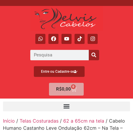
Entre ou Cadastre-se
0
R$
0,00
Início
/
Telas Costuradas
/
62 a 65cm na tela
/ Cabelo
Humano Castanho Leve Ondulação 62cm – Na Tela –