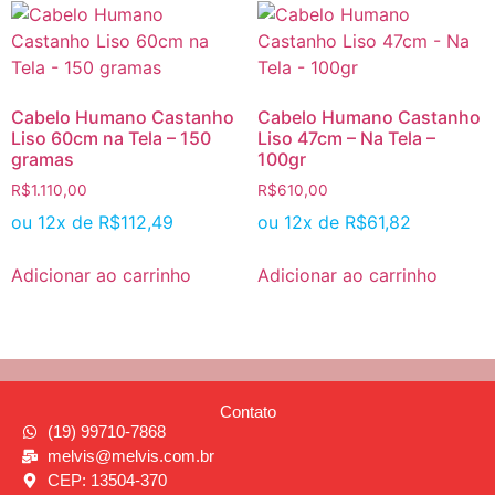
Cabelo Humano Castanho
Cabelo Humano Castanho
Liso 60cm na Tela – 150
Liso 47cm – Na Tela –
gramas
100gr
R$
1.110,00
R$
610,00
ou 12x de
R$
112,49
ou 12x de
R$
61,82
Adicionar ao carrinho
Adicionar ao carrinho
Contato
(19) 99710-7868
melvis@melvis.com.br
CEP: 13504-370