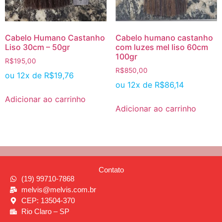
Cabelo Humano Castanho
Cabelo humano castanho
Liso 30cm – 50gr
com luzes mel liso 60cm
100gr
R$
195,00
R$
850,00
ou 12x de
R$
19,76
ou 12x de
R$
86,14
Adicionar ao carrinho
Adicionar ao carrinho
Contato
(19) 99710-7868
melvis@melvis.com.br
CEP: 13504-370
Rio Claro – SP