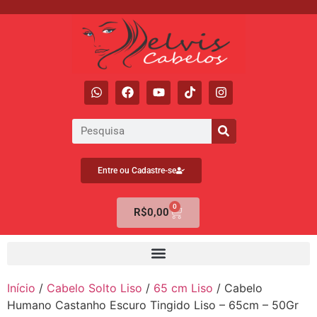
Entre ou Cadastre-se
0
R$
0,00
Início
/
Cabelo Solto Liso
/
65 cm Liso
/ Cabelo
Humano Castanho Escuro Tingido Liso – 65cm – 50Gr