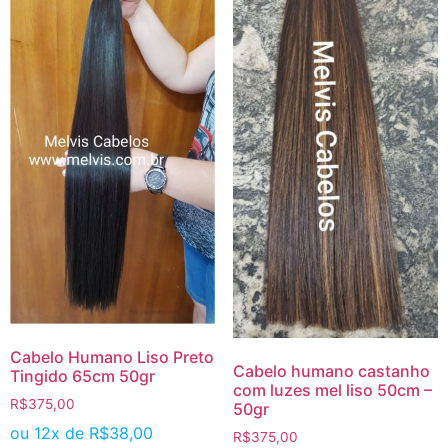
Cabelo Humano Liso Preto
Cabelo humano castanho
Tingido 65cm 50gr
com luzes mel liso 50cm –
R$
375,00
50gr
ou 12x de
R$
38,00
R$
375,00