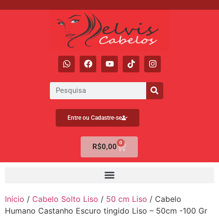
Entre ou Cadastre-se
0
R$
0,00
Início
/
Cabelo Solto Liso
/
50 cm Liso
/ Cabelo
Humano Castanho Escuro tingido Liso – 50cm -100 Gr