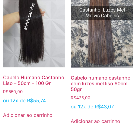
Cabelo Humano Castanho
Cabelo humano castanho
Liso – 50cm – 100 Gr
com luzes mel liso 60cm
50gr
R$
550,00
R$
425,00
ou 12x de
R$
55,74
ou 12x de
R$
43,07
Adicionar ao carrinho
Adicionar ao carrinho