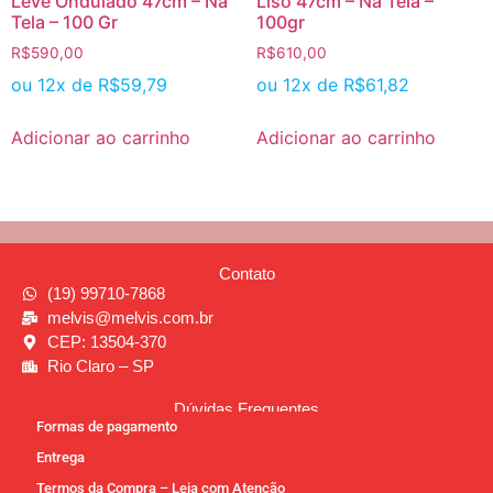
Leve Ondulado 47cm – Na
Liso 47cm – Na Tela –
Tela – 100 Gr
100gr
R$
590,00
R$
610,00
ou 12x de
R$
59,79
ou 12x de
R$
61,82
Adicionar ao carrinho
Adicionar ao carrinho
Contato
(19) 99710-7868
melvis@melvis.com.br
CEP: 13504-370
Rio Claro – SP
Dúvidas Frequentes
Formas de pagamento
Entrega
Termos da Compra – Leia com Atenção