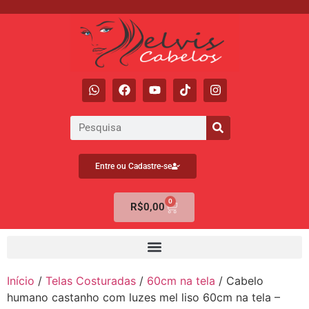
Entre ou Cadastre-se
0
R$
0,00
Início
/
Telas Costuradas
/
60cm na tela
/ Cabelo
humano castanho com luzes mel liso 60cm na tela –