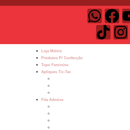
Loja Melvis
Produtos P/ Confecção
Topo Feminino
Apliques Tic-Tac
Tic Tac 47 a 50cm
Tic Tac 52 a 60cm
Tic Tac 62 a 65cm
Fita Adesiva
Fita adesiva 50cm
Fita adesiva 55cm
Fita adesiva 60cm
Fita adesiva 62 a 65cm