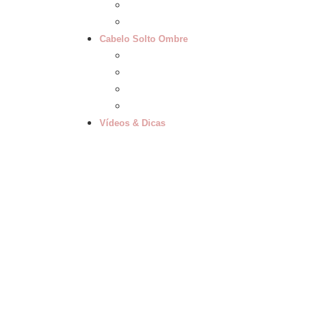
65cm Mesclado
70cm Mesclado
Cabelo Solto Ombre
50cm Ombre Hair
60cm Ombre Hair
65cm Ombre Hair
70cm Ombre Hair
Vídeos & Dicas