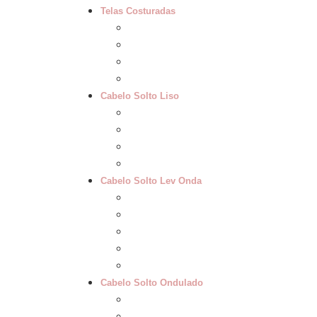
Telas Costuradas
47cm na tela
55cm na tela
60cm na tela
62 a 65cm na tela
Cabelo Solto Liso
40 cm Liso
50 cm Liso
60 cm Liso
65 cm Liso
Cabelo Solto Lev Onda
30 cm Lev. Onda
40 cm Lev. Onda
50 cm Lev. Onda
60 cm Lev. Onda
65cm Lev. Onda
Cabelo Solto Ondulado
40 cm Ondulado
50 cm Ondulado