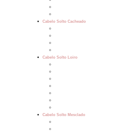
60 cm Ondulado
65 cm Ondulado
Cabelo Solto Cacheado
20 a 25cm Cacheado
40 cm Cacheado
50 cm Cacheado
60 cm Cacheado
Cabelo Solto Loiro
40 cm Loiros Claros
45cm Loiros Claros
50 cm Loiros Claros
55 cm Loiros Claros
60 cm Loiros Claros
62 a 65 cm Loiros Claros
70 cm Loiros Claros
Cabelo Solto Mesclado
55cm Mesclado
60cm Mesclado