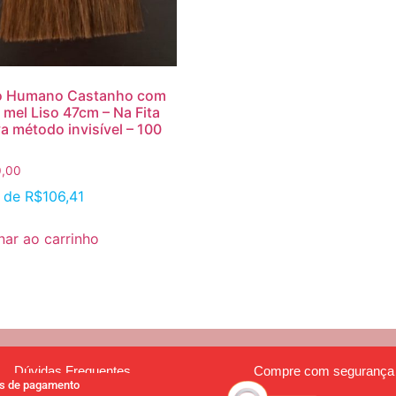
o Humano Castanho com
mel Liso 47cm – Na Fita
a método invisível – 100
0,00
x de
R$
106,41
nar ao carrinho
Dúvidas Frequentes
Compre com segurança
s de pagamento