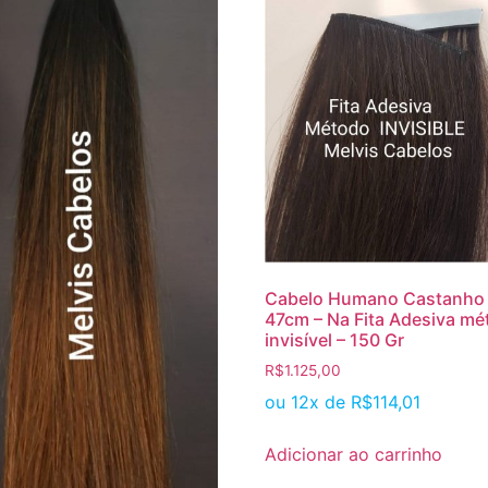
Cabelo Humano Castanho 
47cm – Na Fita Adesiva m
invisível – 150 Gr
R$
1.125,00
ou 12x de
R$
114,01
Adicionar ao carrinho