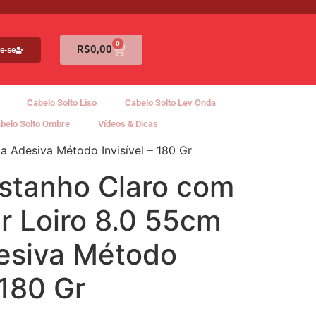
0
R$
0,00
e-se
Cabelo Solto Liso
Cabelo Solto Lev Onda
belo Solto Ombre
Vídeos & Dicas
 Adesiva Método Invisível – 180 Gr
stanho Claro com
r Loiro 8.0 55cm
desiva Método
 180 Gr