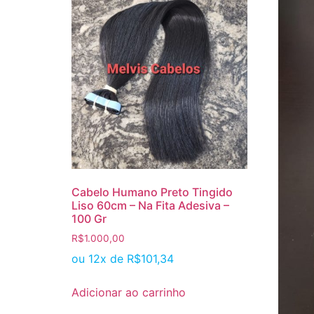
Cabelo Humano Preto Tingido
Liso 60cm – Na Fita Adesiva –
100 Gr
R$
1.000,00
ou 12x de
R$
101,34
Adicionar ao carrinho