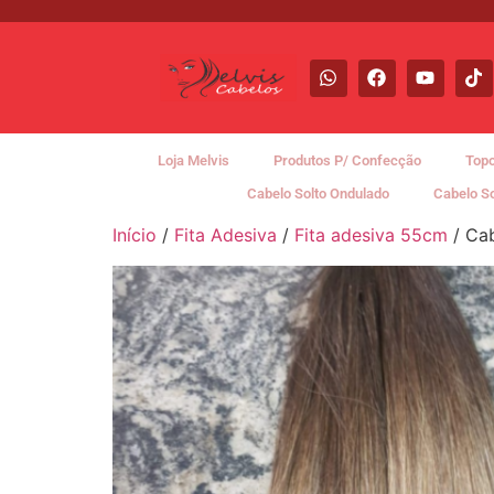
Loja Melvis
Produtos P/ Confecção
Topo
Cabelo Solto Ondulado
Cabelo S
Início
/
Fita Adesiva
/
Fita adesiva 55cm
/ Cab