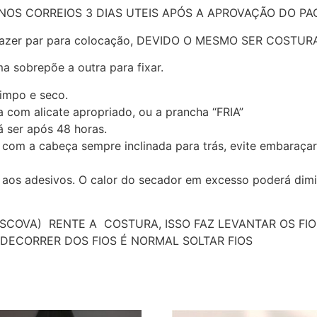
NOS CORREIOS 3 DIAS UTEIS APÓS A APROVAÇÃO DO P
 e fazer par para colocação, DEVIDO O MESMO SER COST
a sobrepõe a outra para fixar.
limpo e seco.
a com alicate apropriado, ou a prancha “FRIA”
á ser após 48 horas.
 com a cabeça sempre inclinada para trás, evite embaraç
do aos adesivos. O calor do secador em excesso poderá dim
SCOVA) RENTE A COSTURA, ISSO FAZ LEVANTAR OS FIO
ECORRER DOS FIOS É NORMAL SOLTAR FIOS