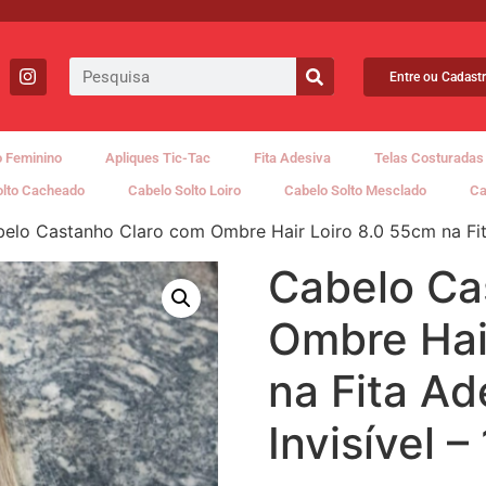
Entre ou Cadastr
 Feminino
Apliques Tic-Tac
Fita Adesiva
Telas Costuradas
olto Cacheado
Cabelo Solto Loiro
Cabelo Solto Mesclado
Ca
elo Castanho Claro com Ombre Hair Loiro 8.0 55cm na Fita
Cabelo Ca
Ombre Hai
na Fita A
Invisível –