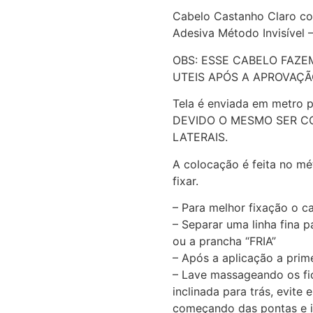
Cabelo Castanho Claro co
Adesiva Método Invisível 
OBS: ESSE CABELO FAZE
UTEIS APÓS A APROVAÇ
Tela é enviada em metro p
DEVIDO O MESMO SER C
LATERAIS.
A colocação é feita no m
fixar.
– Para melhor fixação o c
– Separar uma linha fina p
ou a prancha “FRIA”
– Após a aplicação a prim
– Lave massageando os fi
inclinada para trás, evite
começando das pontas e ir