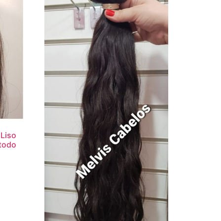
Liso
étodo