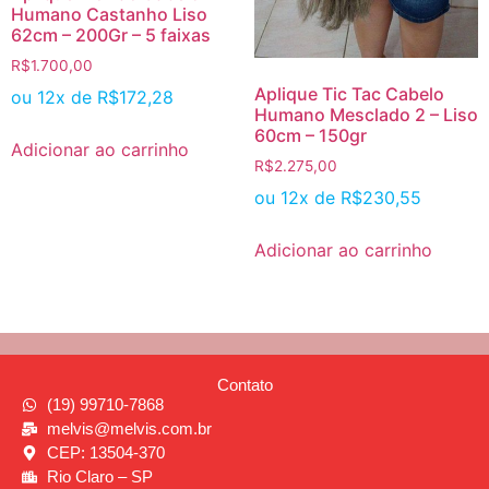
Humano Castanho Liso
62cm – 200Gr – 5 faixas
R$
1.700,00
Aplique Tic Tac Cabelo
ou 12x de
R$
172,28
Humano Mesclado 2 – Liso
60cm – 150gr
Adicionar ao carrinho
R$
2.275,00
ou 12x de
R$
230,55
Adicionar ao carrinho
Contato
(19) 99710-7868
melvis@melvis.com.br
CEP: 13504-370
Rio Claro – SP