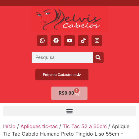
Entre ou Cadastre-se
0
R$
0,00
Início
/
Apliques tic-tac
/
Tic Tac 52 a 60cm
/ Aplique
Tic Tac Cabelo Humano Preto Tingido Liso 55cm –