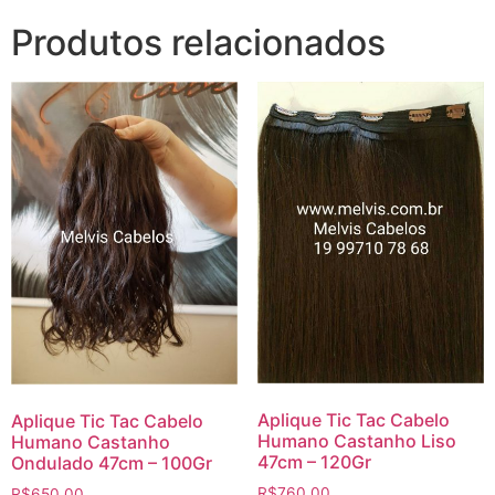
Produtos relacionados
Aplique Tic Tac Cabelo
Aplique Tic Tac Cabelo
Humano Castanho Liso
Humano Castanho
47cm – 120Gr
Ondulado 47cm – 100Gr
R$
760,00
R$
650,00