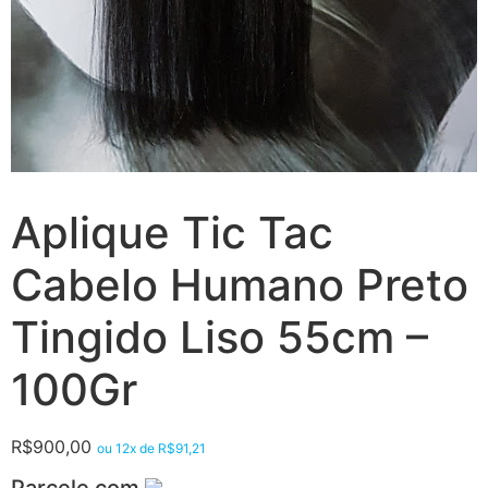
Aplique Tic Tac
Cabelo Humano Preto
Tingido Liso 55cm –
100Gr
R$
900,00
ou 12x de
R$
91,21