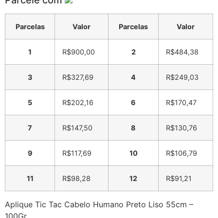
Parcele com
Parcelas
Valor
Parcelas
Valor
1
R$
900,00
2
R$
484,38
3
R$
327,69
4
R$
249,03
5
R$
202,16
6
R$
170,47
7
R$
147,50
8
R$
130,76
9
R$
117,69
10
R$
106,79
11
R$
98,28
12
R$
91,21
Aplique Tic Tac Cabelo Humano Preto Liso 55cm –
100Gr