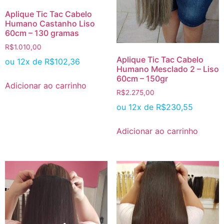
Aplique Tic Tac Cabelo
Humano Castanho Liso
60cm – 130 gramas
R$
1.010,00
Aplique Tic Tac Cabelo
ou 12x de
R$
102,36
Humano Mesclado 2 – Liso
60cm – 150gr
Adicionar ao carrinho
R$
2.275,00
ou 12x de
R$
230,55
Adicionar ao carrinho