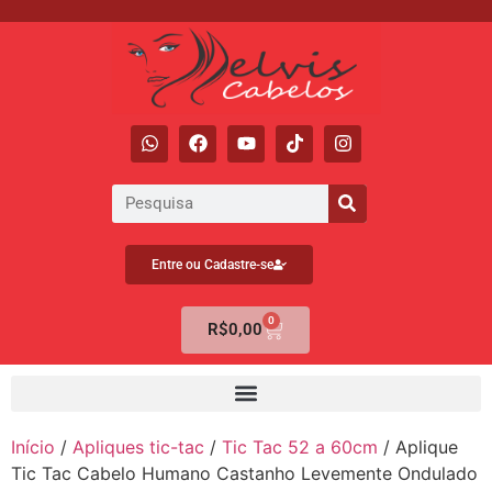
Entre ou Cadastre-se
0
R$
0,00
Início
/
Apliques tic-tac
/
Tic Tac 52 a 60cm
/ Aplique
Tic Tac Cabelo Humano Castanho Levemente Ondulado