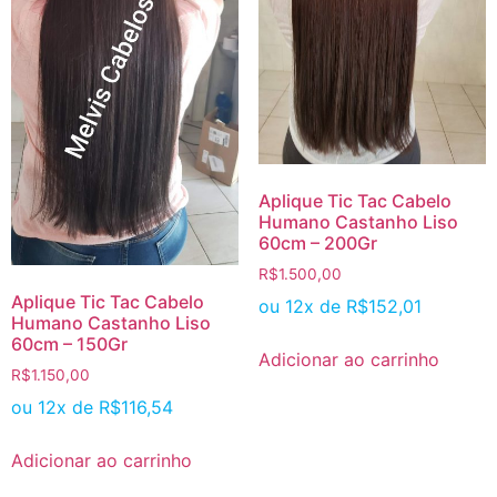
Aplique Tic Tac Cabelo
Humano Castanho Liso
60cm – 200Gr
R$
1.500,00
Aplique Tic Tac Cabelo
ou 12x de
R$
152,01
Humano Castanho Liso
60cm – 150Gr
Adicionar ao carrinho
R$
1.150,00
ou 12x de
R$
116,54
Adicionar ao carrinho