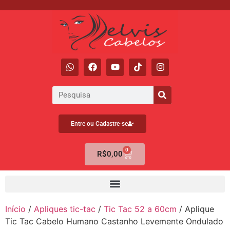
Entre ou Cadastre-se
0
R$
0,00
Início
/
Apliques tic-tac
/
Tic Tac 52 a 60cm
/ Aplique
Tic Tac Cabelo Humano Castanho Levemente Ondulado