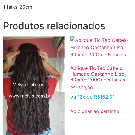
1 faixa 26cm
Produtos relacionados
Aplique Tic Tac Cabelo
Humano Castanho Liso
60cm – 200Gr – 5 faixas
R$
1.500,00
ou 12x de
R$
152,01
Adicionar ao carrinho