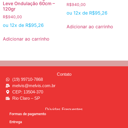
Leve Ondulação 60cm –
R$
940,00
120gr
ou 12x de
R$
95,26
R$
940,00
ou 12x de
R$
95,26
Adicionar ao carrinho
Adicionar ao carrinho
Contato
(19) 99710-7868
melvis@melvis.com.br
CEP: 13504-370
Rio Claro – SP
Dúvidas Frequentes
Formas de pagamento
Entrega