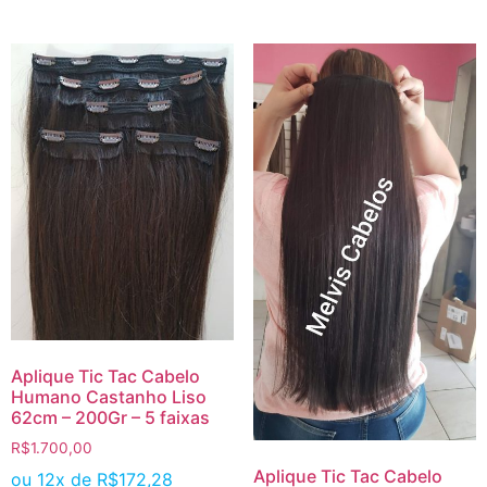
Aplique Tic Tac Cabelo
Humano Castanho Liso
62cm – 200Gr – 5 faixas
R$
1.700,00
Aplique Tic Tac Cabelo
ou 12x de
R$
172,28