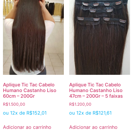
Aplique Tic Tac Cabelo
Aplique Tic Tac Cabelo
Humano Castanho Liso
Humano Castanho Liso
47cm – 200Gr – 5 faixas
60cm – 200Gr
R$
1.200,00
R$
1.500,00
ou 12x de
R$
121,61
ou 12x de
R$
152,01
Adicionar ao carrinho
Adicionar ao carrinho