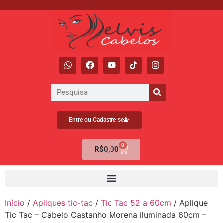
Entre ou Cadastre-se
0
R$
0,00
Início
/
Apliques tic-tac
/
Tic Tac 52 a 60cm
/ Aplique
Tic Tac – Cabelo Castanho Morena iluminada 60cm –