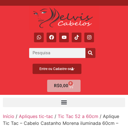
Entre ou Cadastre-se
0
R$
0,00
Início
/
Apliques tic-tac
/
Tic Tac 52 a 60cm
/ Aplique
Tic Tac – Cabelo Castanho Morena iluminada 60cm –