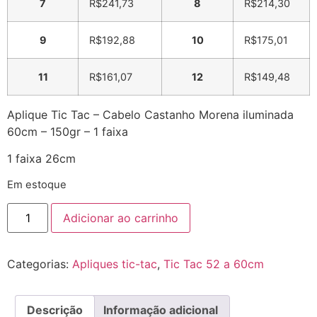
7
R$
241,73
8
R$
214,30
9
R$
192,88
10
R$
175,01
11
R$
161,07
12
R$
149,48
Aplique Tic Tac – Cabelo Castanho Morena iluminada
60cm – 150gr – 1 faixa
1 faixa 26cm
Em estoque
Adicionar ao carrinho
Categorias:
Apliques tic-tac
,
Tic Tac 52 a 60cm
Descrição
Informação adicional