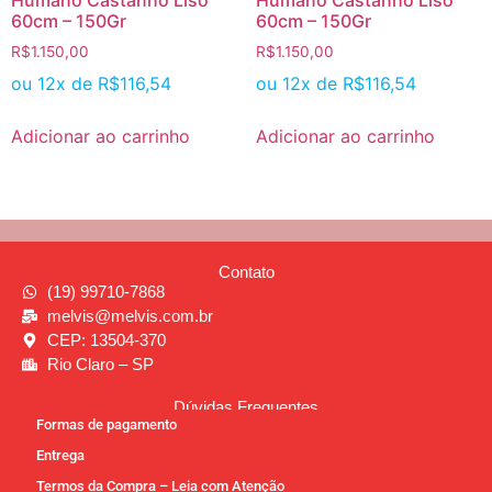
Humano Castanho Liso
Humano Castanho Liso
60cm – 150Gr
60cm – 150Gr
R$
1.150,00
R$
1.150,00
ou 12x de
R$
116,54
ou 12x de
R$
116,54
Adicionar ao carrinho
Adicionar ao carrinho
Contato
(19) 99710-7868
melvis@melvis.com.br
CEP: 13504-370
Rio Claro – SP
Dúvidas Frequentes
Formas de pagamento
Entrega
Termos da Compra – Leia com Atenção